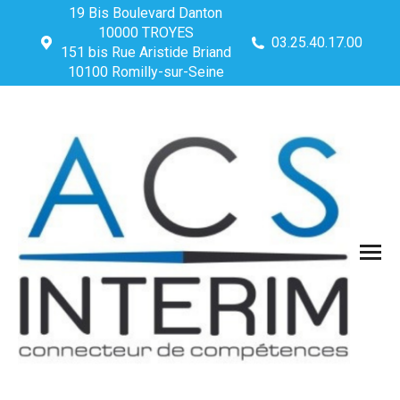
19 Bis Boulevard Danton
10000 TROYES
03.25.40.17.00
151 bis Rue Aristide Briand
10100 Romilly-sur-Seine