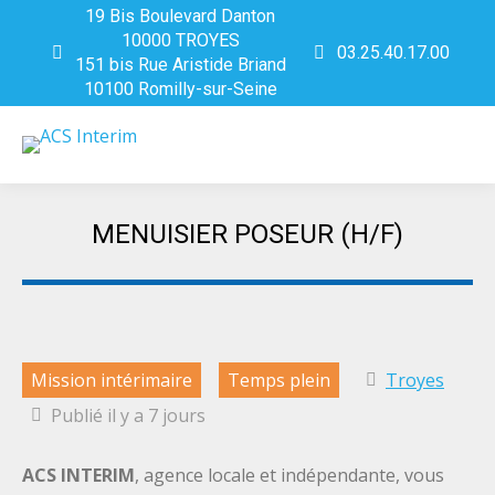
19 Bis Boulevard Danton
10000 TROYES
03.25.40.17.00
151 bis Rue Aristide Briand
10100 Romilly-sur-Seine
MENUISIER POSEUR (H/F)
Vous êtes ici :
Mission intérimaire
Temps plein
Troyes
Publié il y a 7 jours
ACS INTERIM
, agence locale et indépendante, vous