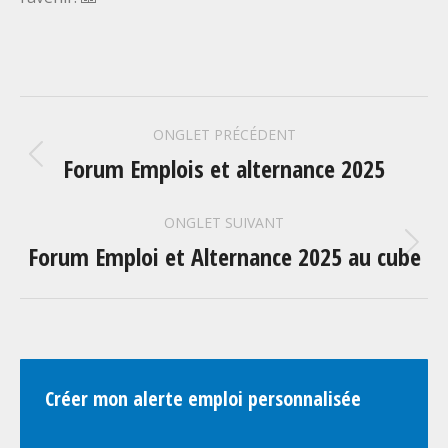
NAVIGATION
ONGLET PRÉCÉDENT
DE
Forum Emplois et alternance 2025
Onglet
précédent
COMMENTAIRE
ONGLET SUIVANT
Forum Emploi et Alternance 2025 au cube
Onglet
suivant
Créer mon alerte emploi personnalisée