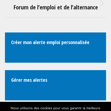
COMMENTAIRE
Forum de l’emploi et de l’alternance
Onglet
suivant
Créer mon alerte emploi personnalisée
Gérer mes alertes
Nous utilisons des cookies pour vous garantir la meilleure