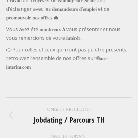
𝐓𝐫𝐚𝐯𝐚𝐢𝐥 de 𝐓𝐫𝐨𝐲𝐞𝐬 et de 𝐑𝐨𝐦𝐢𝐥𝐥𝐲-𝐬𝐮𝐫-𝐒𝐞𝐢𝐧𝐞 afin
d’échanger avec les 𝐝𝐞𝐦𝐚𝐧𝐝𝐞𝐮𝐫𝐬 𝐝’𝐞𝐦𝐩𝐥𝐨𝐢 et de
𝐩𝐫𝐨𝐦𝐨𝐮𝐯𝐨𝐢𝐫 𝐧𝐨𝐬 𝐨𝐟𝐟𝐫𝐞𝐬 💼
Vous avez été 𝐧𝐨𝐦𝐛𝐫𝐞𝐮𝐱 à vous présenter et nous
vous remercions de votre 𝐢𝐧𝐭𝐞́𝐫𝐞̂𝐭.
👉Pour celles et ceux qui n’ont pas pu être présents,
retrouvez l’ensemble de nos offres sur 🌐𝐚𝐜𝐬-
𝐢𝐧𝐭𝐞𝐫𝐢𝐦.𝐜𝐨𝐦
NAVIGATION
ONGLET PRÉCÉDENT
DE
Jobdating / Parcours TH
Onglet
précédent
ONGLET SUIVANT