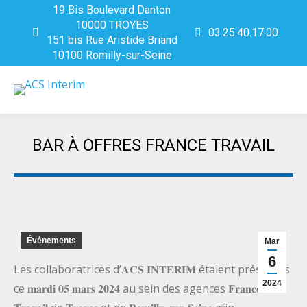
19 Bis Boulevard Danton
10000 TROYES
03.25.40.17.00
151 bis Rue Aristide Briand
10100 Romilly-sur-Seine
BAR À OFFRES FRANCE TRAVAIL
Vous êtes ici :
Événements
Mar
6
Les collaboratrices d’𝐀𝐂𝐒 𝐈𝐍𝐓𝐄𝐑𝐈𝐌 étaient présentes
2024
ce 𝐦𝐚𝐫𝐝𝐢 𝟎𝟓 𝐦𝐚𝐫𝐬 𝟐𝟎𝟐𝟒 au sein des agences 𝐅𝐫𝐚𝐧𝐜𝐞